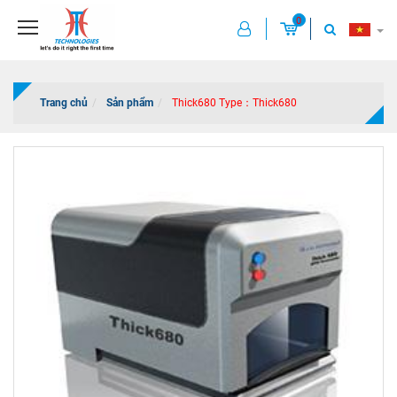
0
Trang chủ
Sản phẩm
Thick680 Type：Thick680