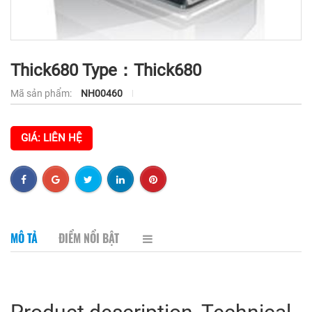
Thick680 Type：Thick680
Mã sản phẩm:
NH00460
GIÁ: LIÊN HỆ
MÔ TẢ
ĐIỂM NỔI BẬT