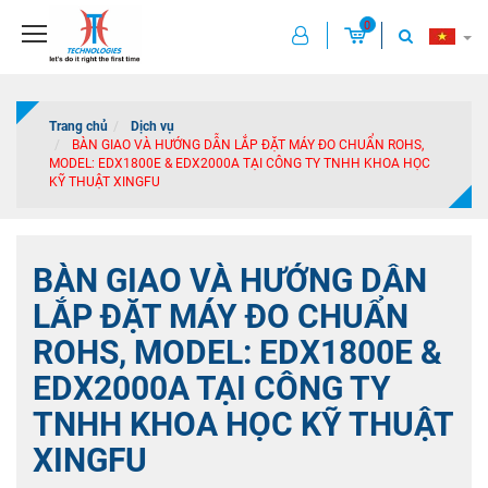
0
Trang chủ
Dịch vụ
BÀN GIAO VÀ HƯỚNG DẪN LẮP ĐẶT MÁY ĐO CHUẨN ROHS,
MODEL: EDX1800E & EDX2000A TẠI CÔNG TY TNHH KHOA HỌC
KỸ THUẬT XINGFU
BÀN GIAO VÀ HƯỚNG DẪN
LẮP ĐẶT MÁY ĐO CHUẨN
ROHS, MODEL: EDX1800E &
EDX2000A TẠI CÔNG TY
TNHH KHOA HỌC KỸ THUẬT
XINGFU