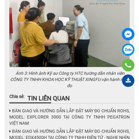
Ảnh 3: Hình ảnh Kỹ sư Công ty HTC hướng dẫn nhân viên
CÔNG TY TNHH KHOA HỌC KỸ THUẬT XINGFU vận hành máy
đo
Chia sẻ:
TIN LIÊN QUAN
BÀN GIAO VÀ HƯỚNG DẪN LẮP ĐẶT MÁY ĐO CHUẨN ROHS,
MODEL: EXPLORER 3000 TẠI CÔNG TY TNHH PEGATRON
VIỆT NAM
BÀN GIAO VÀ HƯỚNG DẪN LẮP ĐẶT MÁY ĐO CHUẨN ROHS,
MODEL: EDX4500H TẠI CÔNG TY TNHH ĐIỆN TỬ - NGHE NHÌN