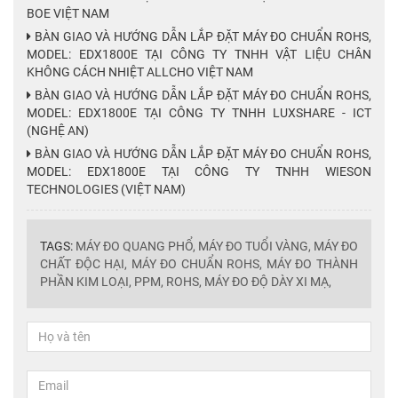
BOE VIỆT NAM
BÀN GIAO VÀ HƯỚNG DẪN LẮP ĐẶT MÁY ĐO CHUẨN ROHS,
MODEL: EDX1800E TẠI CÔNG TY TNHH VẬT LIỆU CHÂN
KHÔNG CÁCH NHIỆT ALLCHO VIỆT NAM
BÀN GIAO VÀ HƯỚNG DẪN LẮP ĐẶT MÁY ĐO CHUẨN ROHS,
MODEL: EDX1800E TẠI CÔNG TY TNHH LUXSHARE - ICT
(NGHỆ AN)
BÀN GIAO VÀ HƯỚNG DẪN LẮP ĐẶT MÁY ĐO CHUẨN ROHS,
MODEL: EDX1800E TẠI CÔNG TY TNHH WIESON
TECHNOLOGIES (VIỆT NAM)
TAGS:
MÁY ĐO QUANG PHỔ,
MÁY ĐO TUỔI VÀNG,
MÁY ĐO
CHẤT ĐỘC HẠI,
MÁY ĐO CHUẨN ROHS,
MÁY ĐO THÀNH
PHẦN KIM LOẠI,
PPM,
ROHS,
MÁY ĐO ĐỘ DÀY XI MẠ,